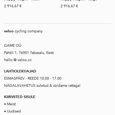
2 916,67 €
2 916,67 €
veloo
cycling company
GAME OÜ
Pähkli 1, 76901 Tabasalu, Eesti
hello @ veloo.cc
LAHTIOLEKUAJAD
ESMASPÄEV - REEDE 10.00 - 17.00
NÄDALAVAHETUS suletud & söidame rattaga!
KIIRVIITED SISUL
E
•
Meist
•
Uudised