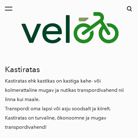
lisati ostukorvi.
Vaata ostukorvi
Kastiratas
Kastiratas ehk kastikas on kastiga kahe- või
kolmerattaline mugav ja nutikas transpordivahend nii
linna kui maale.
Transpordi oma lapsi või asju soodsalt ja kiirelt.
Kastiratas on turvaline, ökonoomne ja mugav
transpordivahend!