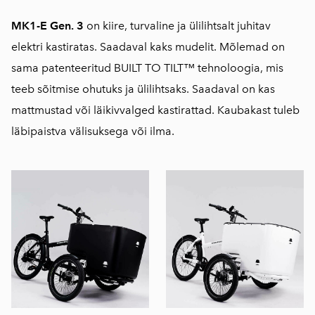
MK1-E Gen. 3
on kiire, turvaline ja ülilihtsalt juhitav
elektri kastiratas. Saadaval kaks mudelit. Mõlemad on
sama patenteeritud BUILT TO TILT™ tehnoloogia, mis
teeb sõitmise ohutuks ja ülilihtsaks. Saadaval on kas
mattmustad või läikivvalged kastirattad. Kaubakast tuleb
läbipaistva välisuksega või ilma.