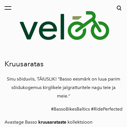
lisati ostukorvi.
Vaata ostukorvi
Kruusaratas
Sinu sõiduviis, TÄIUSLIK! "Basso eesmärk on luua parim
sõidukogemus kirglikele jalgratturitele nagu teie ja
meie."
#BassoBikesBaltics #RidePerfected
Avastage Basso
kruusarataste
kollektsioon