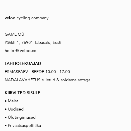
veloo
cycling company
GAME OÜ
Pähkli 1, 76901 Tabasalu, Eesti
hello @ veloo.cc
LAHTIOLEKUAJAD
ESMASPÄEV - REEDE 10.00 - 17.00
NÄDALAVAHETUS suletud & söidame rattaga!
KIIRVIITED SISUL
E
•
Meist
•
Uudised
•
Üldtingimused
•
Privaatsuspoliitika